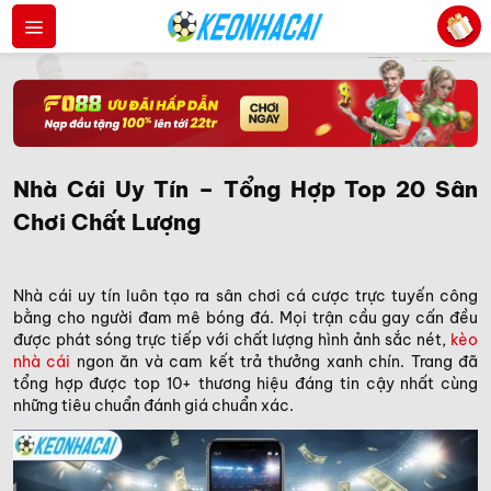
Bỏ
qua
nội
dung
Nhà Cái Uy Tín – Tổng Hợp Top 20 Sân
Chơi Chất Lượng
Nhà cái uy tín luôn tạo ra sân chơi cá cược trực tuyến công
bằng cho người đam mê bóng đá. Mọi trận cầu gay cấn đều
được phát sóng trực tiếp với chất lượng hình ảnh sắc nét,
kèo
nhà cái
ngon ăn và cam kết trả thưởng xanh chín. Trang đã
tổng hợp được top 10+ thương hiệu đáng tin cậy nhất cùng
những tiêu chuẩn đánh giá chuẩn xác.