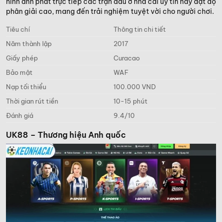
hình ảnh phát trực tiếp các trận đấu ở nhà cái uy tín này đạt độ
phân giải cao, mang đến trải nghiệm tuyệt vời cho người chơi.
Tiêu chí
Thông tin chi tiết
Năm thành lập
2017
Giấy phép
Curacao
Bảo mật
WAF
Nạp tối thiểu
100.000 VND
Thời gian rút tiền
10-15 phút
Đánh giá
9.4/10
UK88 – Thương hiệu Anh quốc