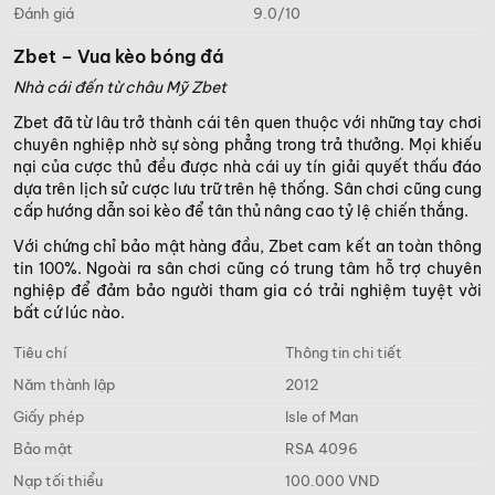
Đánh giá
9.0/10
Zbet – Vua kèo bóng đá
Nhà cái đến từ châu Mỹ Zbet
Zbet đã từ lâu trở thành cái tên quen thuộc với những tay chơi
chuyên nghiệp nhờ sự sòng phẳng trong trả thưởng. Mọi khiếu
nại của cược thủ đều được nhà cái uy tín giải quyết thấu đáo
dựa trên lịch sử cược lưu trữ trên hệ thống. Sân chơi cũng cung
cấp hướng dẫn soi kèo để tân thủ nâng cao tỷ lệ chiến thắng.
Với chứng chỉ bảo mật hàng đầu, Zbet cam kết an toàn thông
tin 100%. Ngoài ra sân chơi cũng có trung tâm hỗ trợ chuyên
nghiệp để đảm bảo người tham gia có trải nghiệm tuyệt vời
bất cứ lúc nào.
Tiêu chí
Thông tin chi tiết
Năm thành lập
2012
Giấy phép
Isle of Man
Bảo mật
RSA 4096
Nạp tối thiểu
100.000 VND