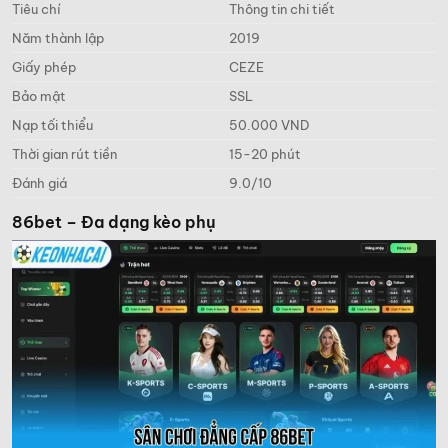
Tiêu chí
Thông tin chi tiết
Năm thành lập
2019
Giấy phép
CEZE
Bảo mật
SSL
Nạp tối thiểu
50.000 VND
Thời gian rút tiền
15-20 phút
Đánh giá
9.0/10
86bet – Đa dạng kèo phụ