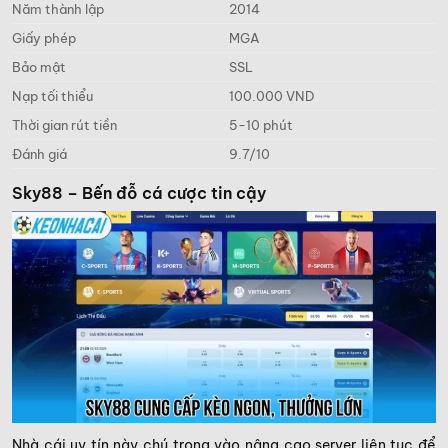
Năm thành lập
2014
Giấy phép
MGA
Bảo mật
SSL
Nạp tối thiểu
100.000 VND
Thời gian rút tiền
5-10 phút
Đánh giá
9.7/10
Sky88 – Bến đỗ cá cược tin cậy
Nhà cái uy tín này chú trọng vào nâng cao server liên tục để