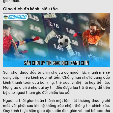
gian thực.
Giao dịch đa kênh, siêu tốc
Sân chơi được đầu tư chỉn chu và có nguồn lực mạnh mẽ sẽ
cung cấp nhiều kênh nạp rút tiền. Chẳng hạn như là cung cấp
kênh thanh toán qua banking, thẻ cào, ví điện tử hay tiền ảo.
Mọi giao dịch ở nhà cái uy tín đều được lưu trữ rõ ràng để tiền
bệ cho người tham gia đối chiếu lúc cần.
Ngoài ra thời gian hoàn thành một lệnh rút thưởng thường chỉ
mất vài phút sau khi hệ thống xác nhận thông tin chính xác.
Quy trình thực hiện giao dịch cần đơn giản và loại bỏ các thủ