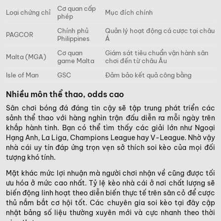
Cơ quan cấp
Loại chứng chỉ
Mục đích chính
phép
Chính phủ
Quản lý hoạt động cá cược tại châu
PAGCOR
Philippines
Á
Cơ quan
Giám sát tiêu chuẩn vận hành sân
Malta (MGA)
game Malta
chơi đến từ châu Âu
Isle of Man
GSC
Đảm bảo kết quả công bằng
Nhiều môn thể thao, odds cao
Sân chơi bóng đá đáng tin cậy sẽ tập trung phát triển các
sảnh thể thao với hàng nghìn trận đấu diễn ra mỗi ngày trên
khắp hành tinh. Bạn có thể tìm thấy các giải lớn như Ngoại
Hạng Anh, La Liga, Champions League hay V-League. Nhờ vậy
nhà cái uy tín đáp ứng trọn vẹn sở thích soi kèo của mọi đối
tượng khó tính.
Mặt khác mức lợi nhuận mà người chơi nhận về cũng được tối
ưu hóa ở mức cao nhất. Tỷ lệ kèo nhà cái ở nơi chất lượng sẽ
biến động linh hoạt theo diễn biến thực tế trên sân cỏ để cược
thủ nắm bắt cơ hội tốt. Các chuyên gia soi kèo tại đây cập
nhật bảng số liệu thường xuyên mới và cực nhanh theo thời