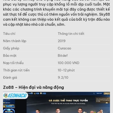
phục vụ lượng người truy cập khổng lồ mỗi dịp cuối tuần. Mặt
khác các chương trình khuyến mãi tại đây cũng được thiết kế
sát thực tế để cược thủ có thêm nguồn vốn trải nghiệm. Sky88
cam kết không can thiệp vào kết quả của bất kỳ trận đấu nào
và cập nhật kèo nhà cái chuẩn, sớm.
Tiêu chí
Thông tin chi tiết
Năm thành lập
2019
Giấy phép
Curacao
Bảo mật
Bitdef
Nạp tối thiểu
100.000 VND
Thời gian rút tiền
10-12 phút
Đánh giá
9.2/10
Zo88 – Hiện đại và năng động