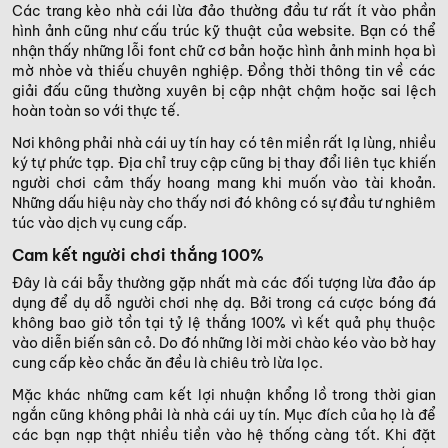
Các trang kèo nhà cái lừa đảo thường đầu tư rất ít vào phần
hình ảnh cũng như cấu trúc kỹ thuật của website. Bạn có thể
nhận thấy những lỗi font chữ cơ bản hoặc hình ảnh minh họa bì
mờ nhòe và thiếu chuyên nghiệp. Đồng thời thông tin về các
giải đấu cũng thường xuyên bị cập nhật chậm hoặc sai lệch
hoàn toàn so với thực tế.
Nơi không phải nhà cái uy tín hay có tên miền rất lạ lùng, nhiều
ký tự phức tạp. Địa chỉ truy cập cũng bị thay đổi liên tục khiến
người chơi cảm thấy hoang mang khi muốn vào tài khoản.
Những dấu hiệu này cho thấy nơi đó không có sự đầu tư nghiêm
túc vào dịch vụ cung cấp.
Cam kết người chơi thắng 100%
Đây là cái bẫy thường gặp nhất mà các đối tượng lừa đảo áp
dụng để dụ dỗ người chơi nhẹ dạ. Bởi trong cá cược bóng đá
không bao giờ tồn tại tỷ lệ thắng 100% vì kết quả phụ thuộc
vào diễn biến sân cỏ. Do đó những lời mời chào kéo vào bờ hay
cung cấp kèo chắc ăn đều là chiêu trò lừa lọc.
Mặc khác những cam kết lợi nhuận khổng lồ trong thời gian
ngắn cũng không phải là nhà cái uy tín. Mục đích của họ là để
các bạn nạp thật nhiều tiền vào hệ thống càng tốt. Khi đặt