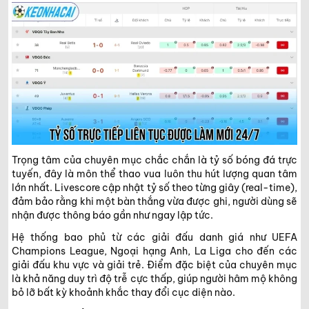
Trọng tâm của chuyên mục chắc chắn là tỷ số bóng đá trực
tuyến, đây là môn thể thao vua luôn thu hút lượng quan tâm
lớn nhất. Livescore cập nhật tỷ số theo từng giây (real-time),
đảm bảo rằng khi một bàn thắng vừa được ghi, người dùng sẽ
nhận được thông báo gần như ngay lập tức.
Hệ thống bao phủ từ các giải đấu danh giá như UEFA
Champions League, Ngoại hạng Anh, La Liga cho đến các
giải đấu khu vực và giải trẻ. Điểm đặc biệt của chuyên mục
là khả năng duy trì độ trễ cực thấp, giúp người hâm mộ không
bỏ lỡ bất kỳ khoảnh khắc thay đổi cục diện nào.