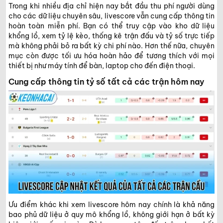
Trong khi nhiều địa chỉ hiện nay bắt đầu thu phí người dùng
cho các dữ liệu chuyên sâu, livescore vẫn cung cấp thông tin
hoàn toàn miễn phí. Bạn có thể truy cập vào kho dữ liệu
khổng lồ, xem tỷ lệ kèo, thống kê trận đấu và tỷ số trực tiếp
mà không phải bỏ ra bất kỳ chi phí nào. Hơn thế nữa, chuyên
mục còn được tối ưu hóa hoàn hảo để tương thích với mọi
thiết bị như máy tính để bàn, laptop cho đến điện thoại.
Cung cấp thông tin tỷ số tất cả các trận hôm nay
Ưu điểm khác khi xem livescore hôm nay chính là khả năng
bao phủ dữ liệu ở quy mô khổng lồ, không giới hạn ở bất kỳ