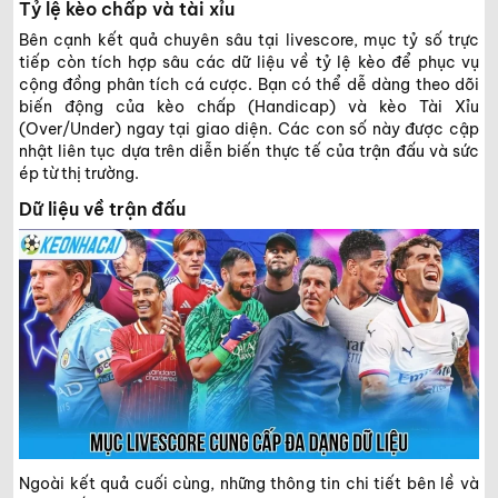
Tỷ lệ kèo chấp và tài xỉu
Bên cạnh kết quả chuyên sâu tại livescore, mục tỷ số trực
tiếp còn tích hợp sâu các dữ liệu về tỷ lệ kèo để phục vụ
cộng đồng phân tích cá cược. Bạn có thể dễ dàng theo dõi
biến động của kèo chấp (Handicap) và kèo Tài Xỉu
(Over/Under) ngay tại giao diện. Các con số này được cập
nhật liên tục dựa trên diễn biến thực tế của trận đấu và sức
ép từ thị trường.
Dữ liệu về trận đấu
Ngoài kết quả cuối cùng, những thông tin chi tiết bên lề và