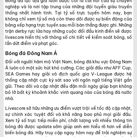
Bóng đá lục địa già luôn được coi là cái nôi của sự chuyên
nghiệp và là nơi tập trung của những đội tuyển giàu truyền
thống nhất hành tinh. Tại tỷ số trực tuyến hôm nay, bạn
không chỉ xem tỷ số mà còn theo dõi được sự biến động của
bảng xếp hạng trực tuyến sau mỗi bàn thắng được ghi. Những
trận derby rực lửa hay những cuộc đối đầu kinh điển sẽ được
livescore hiển thị với thông số chi tiết về kiểm soát bóng, số
lần dứt điểm và phạt góc.
Bóng đá Đông Nam Á
Đối với người hâm mộ Việt Nam, bóng đá khu vực Đông Nam
Á luôn có một sức hút khó cưỡng. Các giải đấu như AFF Cup,
SEA Games hay giải vô địch quốc gia V-League được hệ
thống cập nhật cực kỳ sát sao với ngôn ngữ tiếng Việt gần
gũi. Theo dõi và cập nhật đều đặn mỗi ngày giúp bạn không
bỏ lỡ bất kỳ khoảnh khắc vinh quang nào của bóng đá nước
nhà.
Livescore sở hữu những ưu điểm vượt trội về tốc độ cập nhật,
sự chính xác tuyệt đối và khả năng bao phủ mọi giải đấu.
Xem tỷ số trực tiếp miễn phí, chất lượng với nhiều thông tin
bóng đá được update sớm giúp anh em hiểu rõ hơn về diễn
biến bóng đá. Hãy truy cập ngay hôm nay để trải nghiệm sự