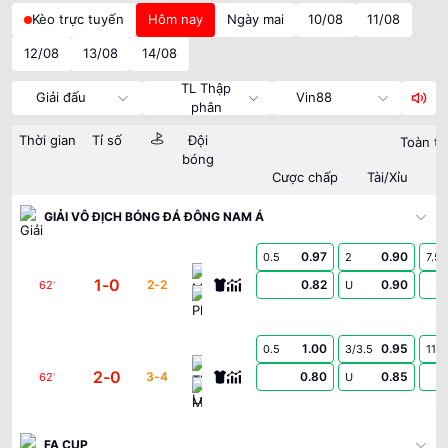
Kèo trực tuyến
Hôm nay
Ngày mai
10/08
11/08
12/08
13/08
14/08
TL Thập
Giải đấu
Vin88
phân
Thời gian
Tỉ số
Đội
Toàn tr
bóng
Cược chấp
Tài/Xỉu
GIẢI VÔ ĐỊCH BÓNG ĐÁ ĐÔNG NAM Á
0.97
0.90
0.5
2
7.5
Malaysia
1
-
0
2
-
2
0.82
0.90
62
'
U
Philippines
1.00
0.95
0.5
3/3.5
11.5
Thái Lan
2
-
0
3
-
4
0.80
0.85
62
'
U
Myanmar
FA CUP