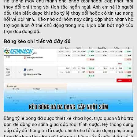
Hệ thống máy chủ mạnh cho phép keonhacai cập nhật mọi
thay đổi chỉ trong vài tích tắc ngắn ngủi. Anh em sẽ là người
Northwood
-
-
14:00
đầu tiên biết được khi nào tỷ lệ thay đổi hoặc có tin tức nóng
Hutton
hổi về đội hình. Kèo nhà cái hôm nay cũng cập nhật nhanh hỗ
Leverstock Green
trợ bạn luôn ở thế chủ động trong mọi kịch bản bất ngờ của
-
-
14:00
trận đấu đang đá.
Walthamstow
Bảng kèo chi tiết và đầy đủ
Great Wakering Rovers
-
-
14:00
Takeley
Romford
-
-
14:00
Barton Rovers
Cockfosters
-
-
Hoãn
Potton United
Stotfold FC
-
-
14:00
Basildon United
Hullbridge Sports
-
-
14:00
Hadley
Bảng tỷ lệ bóng đá được thiết kế khoa học, trực quan và hỗ trợ
Clapton Community
bạn dễ dàng so sánh giữa các loại hình cược. Hệ thống cung
-
-
14:00
cấp đầy đủ thông tin từ cược chính cho tới các dạng phụ trong
Benfleet
trận đấu kịch tính. Bạn sẽ thấy mọi thông số về mức chấp, tỷ lệ