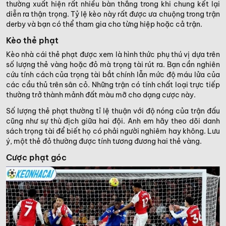
-
-
14:00
thường xuất hiện rất nhiều bàn thắng trong khi chung kết lại
Longridge Town FC
diễn ra thận trọng. Tỷ lệ kèo này rất được ưa chuộng trong trận
derby và bạn có thể tham gia cho từng hiệp hoặc cả trận.
Stourport Swifts
-
-
14:00
Hanley Town
Kèo thẻ phạt
Pershore Town 88
Kèo nhà cái thẻ phạt được xem là hình thức phụ thú vị dựa trên
-
-
14:00
Brocton
số lượng thẻ vàng hoặc đỏ mà trọng tài rút ra. Bạn cần nghiên
cứu tính cách của trọng tài bắt chính lẫn mức độ máu lửa của
Rugby Borough
-
-
14:00
các cầu thủ trên sân cỏ. Những trận có tính chất loại trực tiếp
SC Inkberrow
thường trở thành mảnh đất màu mỡ cho dạng cược này.
Westfields F.C.
-
Số lượng thẻ phạt thường tỉ lệ thuận với độ nóng của trận đấu
-
14:00
Nuneaton Borough
cũng như sự thù địch giữa hai đội. Anh em hãy theo dõi danh
sách trọng tài để biết họ có phải người nghiêm hay không. Lưu
Stafford Rangers
-
-
14:00
ý, một thẻ đỏ thường được tính tương đương hai thẻ vàng.
Tividale
Cược phạt góc
Gresley Rovers
-
-
14:00
Boldmere St Michaels
Winsford United
-
-
14:00
Mickleover Sports
Shifnal Town
-
-
14:00
Clay Cross Town