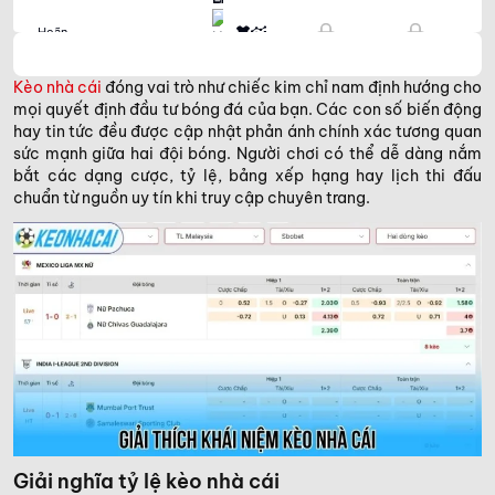
Hinckley Leicester Road FC
-
-
Hoãn
Whitchurch Alport
Horbury Town
Kèo nhà cái
đóng vai trò như chiếc kim chỉ nam định hướng cho
-
-
Hoãn
Golcar Utd
mọi quyết định đầu tư bóng đá của bạn. Các con số biến động
hay tin tức đều được cập nhật phản ánh chính xác tương quan
Deeping Rangers
-
sức mạnh giữa hai đội bóng. Người chơi có thể dễ dàng nắm
-
Hoãn
Barton
bắt các dạng cược, tỷ lệ, bảng xếp hạng hay lịch thi đấu
chuẩn từ nguồn uy tín khi truy cập chuyên trang.
Guernsey
-
-
Hoãn
Crowborough Athletic
Bognor Regis Town
-
-
Hoãn
Abbey Rangers
Sutton United
-
-
14:00
Coventry Sphinx
Yarm Eaglescliffe
-
-
14:00
West Auckland Town
Carlisle City FC
-
-
14:00
Northallerton Town
Giải nghĩa tỷ lệ kèo nhà cái