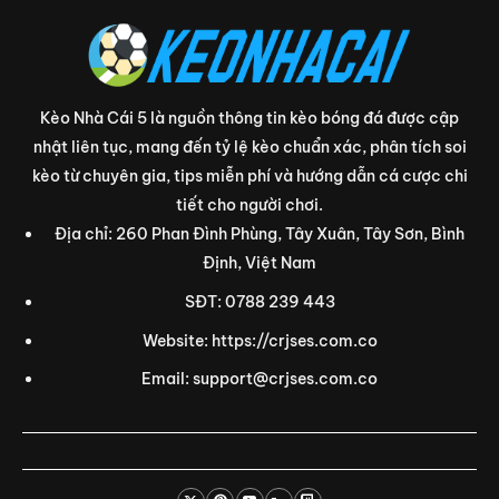
Tadley Calleva
-
-
14:00
Bemerton Heath Harlequins
Portland United
-
-
14:00
Sturminster Newton
Kèo Nhà Cái 5 là nguồn thông tin kèo bóng đá được cập
Sherborne Town
nhật liên tục, mang đến tỷ lệ kèo chuẩn xác, phân tích soi
-
-
14:00
Baffins Milton Rovers
kèo từ chuyên gia, tips miễn phí và hướng dẫn cá cược chi
tiết cho người chơi.
Shepton Mallet
-
-
14:00
Bashley
Địa chỉ: 260 Phan Đình Phùng, Tây Xuân, Tây Sơn, Bình
Định, Việt Nam
Cowes Sports
-
-
14:00
Hamble Club
SĐT: 0788 239 443
East Cowes Victoria Athletic
-
-
14:00
Website: https://crjses.com.co
AFC Stoneham
Email:
support@crjses.com.co
Laverstock Ford
-
-
14:00
Eversley California
Fleet Town
-
-
14:00
Melksham Town