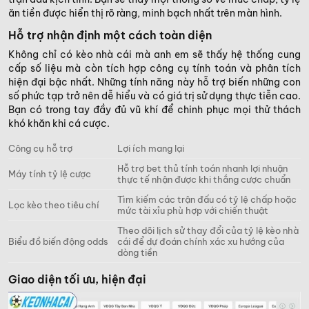
Ardley United
ăn tiền được hiển thị rõ ràng, minh bạch nhất trên màn hình.
-
-
Hoãn
Portishead Town
Hỗ trợ nhận định một cách toàn diện
Newport Pagnell Town
-
-
14:00
Không chỉ có kèo nhà cái mà anh em sẽ thấy hệ thống cung
Marlow
cấp số liệu mà còn tích hợp công cụ tính toán và phân tích
hiện đại bậc nhất. Những tính năng này hỗ trợ biến những con
North Leigh
-
-
14:00
số phức tạp trở nên dễ hiểu và có giá trị sử dụng thực tiễn cao.
Away team
Bạn có trong tay đầy đủ vũ khí để chinh phục mọi thử thách
Easington Sports
khó khăn khi cá cược.
-
-
14:00
Mangotsfield United
Công cụ hỗ trợ
Lợi ích mang lại
Windsor Eton
-
-
14:00
Hỗ trợ bet thủ tính toán nhanh lợi nhuận
Bristol Manor Farm
Máy tính tỷ lệ cược
thực tế nhận được khi thắng cược chuẩn
Wells City
Tìm kiếm các trận đấu có tỷ lệ chấp hoặc
-
-
14:00
Lọc kèo theo tiêu chí
Aylesbury Vale Dynamos F.C.
mức tài xỉu phù hợp với chiến thuật
Theo dõi lịch sử thay đổi của tỷ lệ kèo nhà
Holyport F.C.
-
-
14:00
Biểu đồ biến động odds
cái để dự đoán chính xác xu hướng của
Away team
dòng tiền
Roman Glass St George
-
-
14:00
Giao diện tối ưu, hiện đại
Hallen
Swindon Supermarine