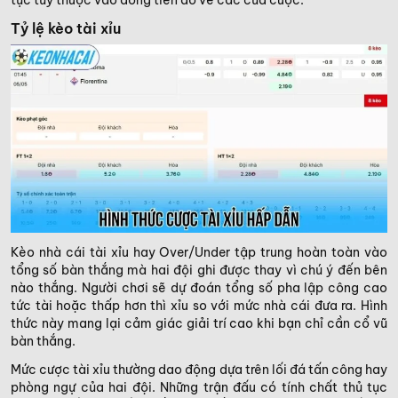
Silsden A.F.C.
-
-
14:00
Tỷ lệ kèo tài xỉu
Mossley
Ramsbottom United
-
-
14:00
South London
Nelson
-
-
14:00
Stockport Georgians
Handsworth Parramore
-
-
14:00
Prestwich Heys
Runcorn Town
-
-
Hoãn
Dearne District
Barnoldswick Town
Kèo nhà cái tài xỉu hay Over/Under tập trung hoàn toàn vào
-
-
14:00
Atherton Collieries
tổng số bàn thắng mà hai đội ghi được thay vì chú ý đến bên
nào thắng. Người chơi sẽ dự đoán tổng số pha lập công cao
Tadcaster Albion
-
tức tài hoặc thấp hơn thì xỉu so với mức nhà cái đưa ra. Hình
-
14:00
Glossop North End
thức này mang lại cảm giác giải trí cao khi bạn chỉ cần cổ vũ
bàn thắng.
Burscough F.C.
-
-
14:00
Droylsden
Mức cược tài xỉu thường dao động dựa trên lối đá tấn công hay
phòng ngự của hai đội. Những trận đấu có tính chất thủ tục
Keighley Town