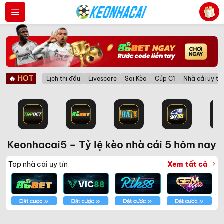
Bỏ
qua
nội
dung
🔥
HOT
Lịch thi đấu
Livescore
Soi Kèo
Cúp C1
Nhà cái uy tín
Keonhacai5 – Tỷ lệ kèo nhà cái 5 hôm nay
Top nhà cái uy tín
Xem tất cả