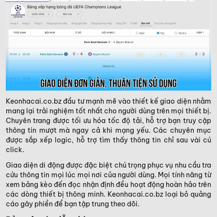
-
-
14:00
Tuffley Rovers
Highworth Town
-
-
14:00
Milton Keynes Irish
Beaconsfield SYCOB
-
-
14:00
Penn Tylers
Kidlington
-
-
14:00
Larkhall Athletic
Keonhacai.co.bz đầu tư mạnh mẽ vào thiết kế giao diện nhằm
Burnham
-
-
Hoãn
mang lại trải nghiệm tốt nhất cho người dùng trên mọi thiết bị.
Slimbridge AFC
Chuyên trang được tối ưu hóa tốc độ tải, hỗ trợ bạn truy cập
Didcot Town
thông tin mượt mà ngay cả khi mạng yếu. Các chuyên mục
-
-
14:00
Binfield
được sắp xếp logic, hỗ trợ tìm thấy thông tin chỉ sau vài cú
click.
Royal Wootton Bassett Town
-
-
Hoãn
Giao diện di động được đặc biệt chú trọng phục vụ nhu cầu tra
Winslow United
cứu thông tin mọi lúc mọi nơi của người dùng. Mọi tính năng từ
Malmesbury Victoria
xem bảng kèo đến đọc nhận định đều hoạt động hoàn hảo trên
-
-
14:00
Longlevens
các dòng thiết bị thông minh. Keonhacai.co.bz loại bỏ quảng
cáo gây phiền để bạn tập trung theo dõi.
Abingdon United
-
-
14:00