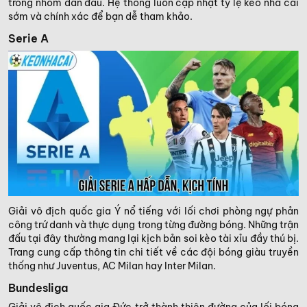
Broadbridge Heath
trong nhóm dẫn đầu. Hệ thống luôn cập nhật tỷ lệ kèo nhà cái
-
-
14:00
sớm và chính xác để bạn dễ tham khảo.
Greenwich Borough
Serie A
Crawley Down Gatwick
-
-
Hoãn
Sheerwater FC
Whitstable Town
-
-
14:00
Roffey
Merstham
-
-
14:00
Raynes Park Vale
Kennington
-
-
14:00
Sheppey United
Redhill
-
-
14:00
Ashford United
Giải vô địch quốc gia Ý nổ tiếng với lối chơi phòng ngự phản
Hassocks
công trứ danh và thực dụng trong từng đường bóng. Những trận
-
-
14:00
đấu tại đây thường mang lại kịch bản soi kèo tài xỉu đầy thú bị.
Sevenoaks Town
Trang cung cấp thông tin chi tiết về các đội bóng giàu truyền
Bedfont
thống như Juventus, AC Milan hay Inter Milan.
-
-
14:00
Chislehurst Glebe
Bundesliga
Sutton Common Rovers
-
-
14:00
Giải vô địch quốc gia Đức trở thành thiên đường của lối bóng