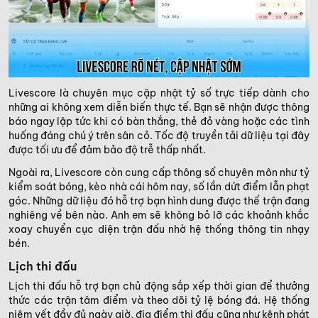
-
-
14:00
Retford United
Skegness Town
-
-
14:00
Retford FC
Leicester Nirvana
-
-
Hoãn
Long Eaton United
Livescore là chuyên mục cập nhật tỷ số trực tiếp dành cho
những ai không xem diễn biến thực tế. Bạn sẽ nhận được thông
Bottesford Town
báo ngay lập tức khi có bàn thắng, thẻ đỏ vàng hoặc các tình
-
-
14:00
Aylestone Park
huống đáng chú ý trên sân cỏ. Tốc độ truyền tải dữ liệu tại đây
được tối ưu để đảm bảo độ trễ thấp nhất.
Grantham Town
-
-
14:00
Lincoln United
Ngoài ra, Livescore còn cung cấp thông số chuyên môn như tỷ
kiểm soát bóng, kèo nhà cái hôm nay, số lần dứt điểm lẫn phạt
Corby Town
-
-
14:00
góc. Những dữ liệu đó hỗ trợ bạn hình dung được thế trận đang
FC Peterborough
nghiêng về bên nào. Anh em sẽ không bỏ lỡ các khoảnh khắc
xoay chuyển cục diện trận đấu nhờ hệ thống thông tin nhạy
Loughborough Students
-
-
14:00
bén.
Eastwood Community
Lịch thi đấu
Desborough Town
-
-
14:00
Hucknall Town
Lịch thi đấu hỗ trợ bạn chủ động sắp xếp thời gian để thưởng
thức các trận tâm điểm và theo dõi tỷ lệ bóng đá. Hệ thống
Sherwood Colliery
-
niêm yết đầy đủ ngày giờ, địa điểm thi đấu cũng như kênh phát
-
14:00