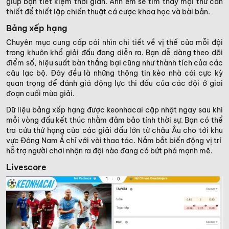
giúp bạn tiết kiệm thời gian. Anh em sẽ tìm thấy mọi thứ cần
FC Otelul Galati
thiết để thiết lập chiến thuật cá cược khoa học và bài bản.
Bảng xếp hạng
0.80
0.85
0.5/1
2/2.5
9.5
CS Universitatea Craiova
Chuyên mục cung cấp cái nhìn chi tiết về vị thế của mỗi đội
-
-
1.00
0.95
18:30
U
trong khuôn khổ giải đấu đang diễn ra. Bạn dễ dàng theo dõi
Arges
điểm số, hiệu suất bàn thắng bại cũng như thành tích của các
câu lạc bộ. Đây đều là những thông tin kèo nhà cái cực kỳ
VĐQG URUGUAY
quan trọng để đánh giá động lực thi đấu của các đội ở giai
đoạn cuối mùa giải.
0.90
1.00
2/2.5
8.5
Dữ liệu bảng xếp hạng được keonhacai cập nhật ngay sau khi
Montevideo City Torque
-
-
0.90
0.80
Hoãn
0.5
U
mỗi vòng đấu kết thúc nhằm đảm bảo tính thời sự. Bạn có thể
CA Penarol
tra cứu thứ hạng của các giải đấu lớn từ châu Âu cho tới khu
vực Đông Nam Á chỉ với vài thao tác. Nắm bắt biến động vị trí
1.02
0.95
0.5
2
8.5
hỗ trợ người chơi nhận ra đội nào đang có bứt phá mạnh mẽ.
Danubio FC
-
-
0.77
0.85
14:00
U
Livescore
Cerro Montevideo
0.87
0.77
0/0.5
2/2.5
8.5
Defensor Sporting Montevideo
-
-
0.92
1.02
18:00
U
Montevideo Wanderers FC