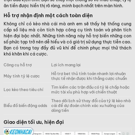
ăn tiền được hiển thị rõ ràng, minh bạch nhất trên màn hình.
VĐQG GEORGIA
Hỗ trợ nhận định một cách toàn diện
Không chỉ có kèo nhà cái mà anh em sẽ thấy hệ thống cung
1.00
0.85
3.5
7.5
FC Meshakhte Tkibuli
cấp số liệu mà còn tích hợp công cụ tính toán và phân tích
1
-
1
1
-
1
0.80
0.95
45+42
'
0/0.5
U
hiện đại bậc nhất. Những tính năng này hỗ trợ biến những con
FC Samgurali Tskhaltubo
số phức tạp trở nên dễ hiểu và có giá trị sử dụng thực tiễn cao.
Bạn có trong tay đầy đủ vũ khí để chinh phục mọi thử thách
1.02
0.87
2.5
9.5
khó khăn khi cá cược.
Spaeri FC
-
-
0.77
0.92
Hoãn
0/0.5
U
Dinamo Tbilisi
Công cụ hỗ trợ
Lợi ích mang lại
Hỗ trợ bet thủ tính toán nhanh lợi nhuận
Máy tính tỷ lệ cược
thực tế nhận được khi thắng cược chuẩn
GIAO HỮU QUỐC TẾ
Tìm kiếm các trận đấu có tỷ lệ chấp hoặc
Lọc kèo theo tiêu chí
mức tài xỉu phù hợp với chiến thuật
Norway U17
0
-
1
0
-
0
45+42
'
Sweden U17
Theo dõi lịch sử thay đổi của tỷ lệ kèo nhà
Biểu đồ biến động odds
cái để dự đoán chính xác xu hướng của
Finland U17
dòng tiền
0
-
0
0
-
0
45+42
'
Denmark U17
Giao diện tối ưu, hiện đại
Bahrain U20
-
-
16:15
Syria U20