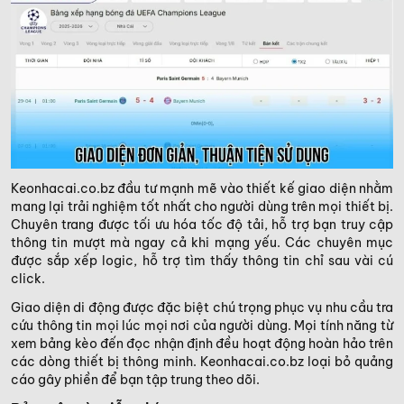
ĐỨC REGIONALLIGA SUDWEST
Erzgebirge Aue
1
-
1
0
-
0
90+34
'
BFC Preussen
Berliner FC Dynamo
0
-
0
0
-
0
90+36
'
FSV Zwickau
Hallescher FC
0
-
0
0
-
0
90+40
'
Chemnitzer
Keonhacai.co.bz đầu tư mạnh mẽ vào thiết kế giao diện nhằm
Carl Zeiss Jena
mang lại trải nghiệm tốt nhất cho người dùng trên mọi thiết bị.
1
-
1
0
-
0
90+33
'
Rot-Weiss Erfurt
Chuyên trang được tối ưu hóa tốc độ tải, hỗ trợ bạn truy cập
thông tin mượt mà ngay cả khi mạng yếu. Các chuyên mục
VfR Aalen
được sắp xếp logic, hỗ trợ tìm thấy thông tin chỉ sau vài cú
1
-
1
0
-
0
90+38
'
SC Freiburg II
click.
Rot-Weiss Oberhausen
Giao diện di động được đặc biệt chú trọng phục vụ nhu cầu tra
0
-
0
0
-
0
90+35
'
Sportfreunde Lotte
cứu thông tin mọi lúc mọi nơi của người dùng. Mọi tính năng từ
xem bảng kèo đến đọc nhận định đều hoạt động hoàn hảo trên
Wiedenbruck
1
-
2
0
-
0
90+39
'
các dòng thiết bị thông minh. Keonhacai.co.bz loại bỏ quảng
Bergisch Gladbach 09
cáo gây phiền để bạn tập trung theo dõi.
Phonix Lubeck