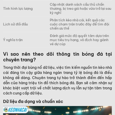
0.82
0.82
2.5/3
Cập nhật danh sách cầu thủ chấn
Juticalpa
Tình hình lực lượng
thương, bị treo giò hoặc vừa trở lại sau
-
-
0.97
0.97
21:00
1.5/2
U
CD Olimpia
kỳ nghỉ
Phân tích kèo nhà cái, kết quả các
Lịch sử đối đầu
cuộc chạm trán trước đây để tìm đội
1.00
1.00
1.5/2
3
10.5
chiến ưu thế
CD Motagua
-
-
0.80
0.80
23:15
U
Estrella Roja
Đánh giá mức độ quyết tâm dựa trên
Ý nghĩa trận
mục tiêu trụ hạng, vô địch hay giành
vé dự cúp
1.00
0.82
0.5
2.5
Vì sao nên theo dõi thông tin bóng đá tại
Atletico Independiente
10/08
-
-
0.80
0.97
U
01:30
chuyên trang?
Atletico Choloma
Trong thời đại bùng nổ dữ liệu, việc tìm kiếm nguồn tin kèo nhà
cái đáng tin cậy giữa hàng ngàn trang tỷ lệ bóng đá là điều
VĐQG BOLIVIA
không dễ dàng. Chuyên trang tự hào trở thành điểm đến hấp
dẫn của hàng triệu tín đồ thích bóng đá. Bạn sẽ cảm nhận sự
0.97
1.02
3.5
9.5
khác biệt vượt trội về chất lượng dịch vụ lẫn sự tận tâm trong
Gualberto Villarroel Deportivo San Jo
-
-
0.82
0.77
19:00
0.5/1
U
cách cung cấp dữ liệu.
Always Ready
Dữ liệu đa dạng và chuẩn xác
0.80
0.95
0.5/1
2.5/3
10.5
Real Potosi
-
-
1.00
0.85
21:15
U