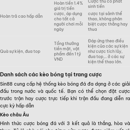
Cược thủ có phát
Hoàn tiền 1.4%
sinh tiền
giá trị tiền
cược, áp dụng
cược tại sảnh thể
Hoàn trả cao hấp dẫn
cho tất cả
thao, không phân
người chơi mỗi
biệt cược thắng hay
ngày
thua
Đáp ứng theo điều
Tổng thưởng
kiện của các sự kiện
tiền mặt, vật
Quà sự kiện, đua top
như cược tích lũy,
phẩm đến 1 tỷ
đua top,.. ở các sự
VND
kiện thể thao lớn.
Danh sách các kèo bóng tại trang cược
Sin88 cung cấp hệ thống kèo bóng đá đa dạng ở các giải
đấu trong nước và quốc tế. Bạn có thể chọn đặt cược
trước trận hay cược trực tiếp khi trận đấu đang diễn ra
cực kỳ hấp dẫn
Kèo châu Âu
Hình thức cược bóng đá với 3 kết quả là thắng, hòa và