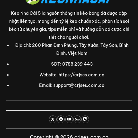
Kèo Nhà Cái 5 là nguồn thông tin kèo bóng đá được cập
nhật liên tục, mang đến tỷ lệ kèo chuẩn xác, phân tích soi
kèo từ chuyên gia, tips miễn phí và hướng dẫn cá cược chi
tiết cho người chơi.
Địa chỉ: 260 Phan Đình Phùng, Tây Xuân, Tây Sơn, Bình
Định, Việt Nam
SĐT: 0788 239 443
Website: https://crjses.com.co
Email:
support@crjses.com.co
Copyright © 2026 crjses.com.co