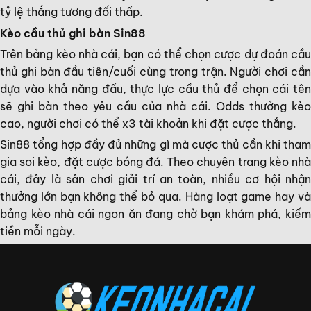
tỷ lệ thắng tương đối thấp.
Kèo cầu thủ ghi bàn Sin88
Trên bảng kèo nhà cái, bạn có thể chọn cược dự đoán cầu
thủ ghi bàn đầu tiên/cuối cùng trong trận. Người chơi cần
dựa vào khả năng đấu, thực lực cầu thủ để chọn cái tên
sẽ ghi bàn theo yêu cầu của nhà cái. Odds thưởng kèo
cao, người chơi có thể x3 tài khoản khi đặt cược thắng.
Sin88 tổng hợp đầy đủ những gì mà cược thủ cần khi tham
gia soi kèo, đặt cược bóng đá. Theo chuyên trang kèo nhà
cái, đây là sân chơi giải trí an toàn, nhiều cơ hội nhận
thưởng lớn bạn không thể bỏ qua. Hàng loạt game hay và
bảng kèo nhà cái ngon ăn đang chờ bạn khám phá, kiếm
tiền mỗi ngày.