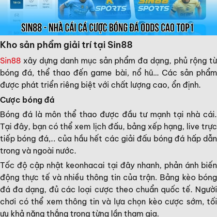
Kho sản phẩm giải trí tại Sin88
Sin88
xây dựng danh mục sản phẩm đa dạng, phủ rộng từ
bóng đá, thể thao đến game bài, nổ hũ… Các sản phẩm
được phát triển riêng biệt với chất lượng cao, ổn định.
Cược bóng đá
Bóng đá là môn thể thao được đầu tư mạnh tại nhà cái.
Tại đây, bạn có thể xem lịch đấu, bảng xếp hạng, live trực
tiếp bóng đá,.. của hầu hết các giải đấu bóng đá hấp dẫn
trong và ngoài nước.
Tốc độ cập nhật keonhacai tại đây nhanh, phản ánh biến
động thực tế và nhiều thông tin của trận. Bảng kèo bóng
đá đa dạng, đủ các loại cược theo chuẩn quốc tế. Người
chơi có thể xem thông tin và lựa chọn kèo cược sớm, tối
ưu khả năng thắng trong từng lần tham gia.