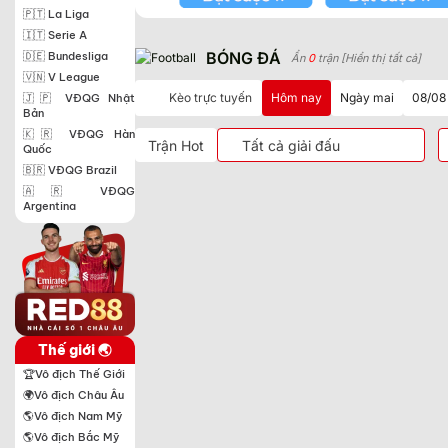
🇵🇹 La Liga
🇮🇹 Serie A
BÓNG ĐÁ
🇩🇪 Bundesliga
Ẩn
0
trận
[Hiển thị tất cả]
🇻🇳 V League
Kèo trực tuyến
Hôm nay
Ngày mai
08/08
🇯🇵 VĐQG Nhật
Bản
🇰🇷 VĐQG Hàn
Trận Hot
Tất cả giải đấu
Quốc
🇧🇷 VĐQG Brazil
🇦🇷 VĐQG
Argentina
Thế giới 🌏
🏆Vô địch Thế Giới
🌍️Vô địch Châu Âu
🌎️️Vô địch Nam Mỹ
🌎️Vô địch Bắc Mỹ