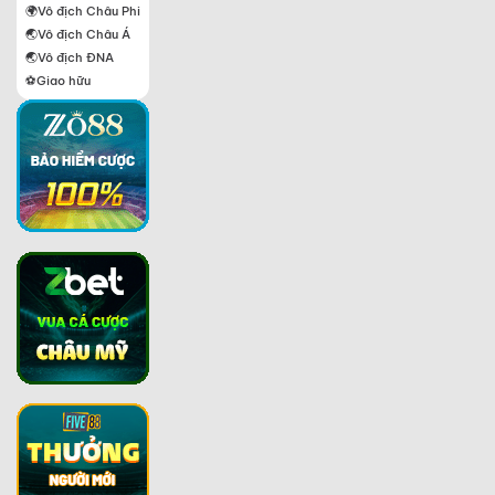
🌍️️Vô địch Châu Phi
🌏️️Vô địch Châu Á
🌏️️Vô địch ĐNA
⚽️️️Giao hữu