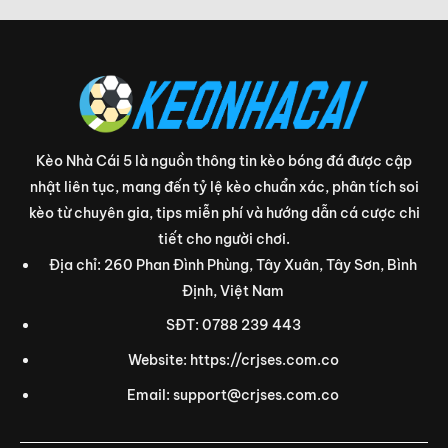
Kèo Nhà Cái 5 là nguồn thông tin kèo bóng đá được cập
nhật liên tục, mang đến tỷ lệ kèo chuẩn xác, phân tích soi
kèo từ chuyên gia, tips miễn phí và hướng dẫn cá cược chi
tiết cho người chơi.
Địa chỉ: 260 Phan Đình Phùng, Tây Xuân, Tây Sơn, Bình
Định, Việt Nam
SĐT: 0788 239 443
Website: https://crjses.com.co
Email:
support@crjses.com.co