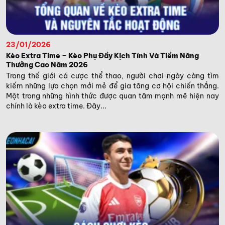
23/01/2026
Kèo Extra Time – Kèo Phụ Đầy Kịch Tính Và Tiềm Năng
Thưởng Cao Năm 2026
Trong thế giới cá cược thể thao, người chơi ngày càng tìm
kiếm những lựa chọn mới mẻ để gia tăng cơ hội chiến thắng.
Một trong những hình thức được quan tâm mạnh mẽ hiện nay
chính là kèo extra time. Đây...