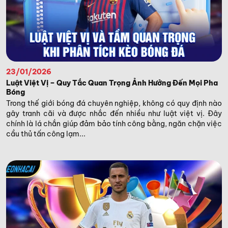
23/01/2026
Luật Việt Vị – Quy Tắc Quan Trọng Ảnh Hưởng Đến Mọi Pha
Bóng
Trong thế giới bóng đá chuyên nghiệp, không có quy định nào
gây tranh cãi và được nhắc đến nhiều như luật việt vị. Đây
chính là lá chắn giúp đảm bảo tính công bằng, ngăn chặn việc
cầu thủ tấn công lạm...