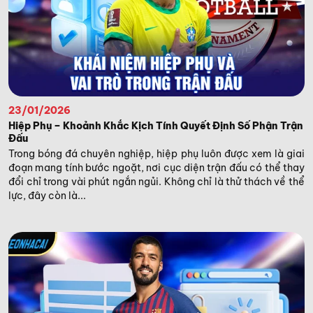
23/01/2026
Hiệp Phụ – Khoảnh Khắc Kịch Tính Quyết Định Số Phận Trận
Đấu
Trong bóng đá chuyên nghiệp, hiệp phụ luôn được xem là giai
đoạn mang tính bước ngoặt, nơi cục diện trận đấu có thể thay
đổi chỉ trong vài phút ngắn ngủi. Không chỉ là thử thách về thể
lực, đây còn là...